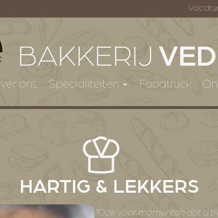
Vacatu
ver ons
Specialiteiten
Foodtruck
On
HARTIG & LEKKERS
“Ook voor momenten dat u trek h