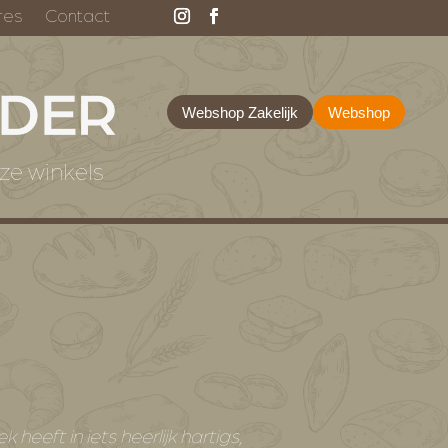
res
Contact
Webshop Zakelijk
Webshop
ze winkels
eeft in iets heerlijk hartigs,