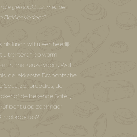
n die gemaakt zijn met de
te Bakker Vedder!”
 als lunch, wilt u een heerlijk
ilt u trakteren op warm
een ruime keuze voor u Wat
oals: de lekkerste Brabantsche
ke Saucijzenbroodjes, de
raker of de bekende Saté-,
. Of bent u op zoek naar
 Pizzabroodjes?