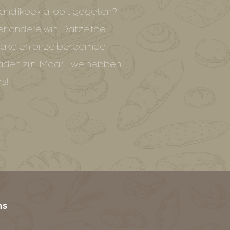
andijkoek al ooit gegeten?
r andere wilt. Datzelfde
ncake en onze beroemde
maden zijn. Maar… we hebben
rs!
ns