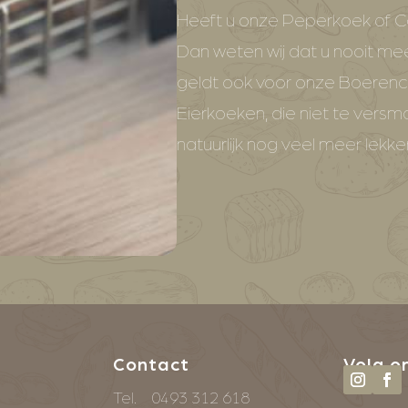
Heeft u onze Peperkoek of C
Dan weten wij dat u nooit mee
geldt ook voor onze Boere
Eierkoeken, die niet te vers
natuurlijk nog veel meer lekke
Contact
Volg o
Tel.
0493 312 618