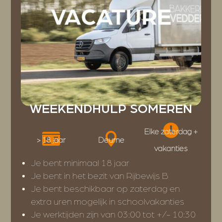
WEEKENDHULP SOMEREN

Elke zaterdag +


> 18 jaar
Deurne
vakanties
Je bent minimaal 18 jaar
Je bent in het bezit van Rijbewijs B
Je bent beschikbaar op zaterdag en
extra uren mogelijk in schoolvakanties
Je werktijden zijn van 03:00 tot +/- 10:30